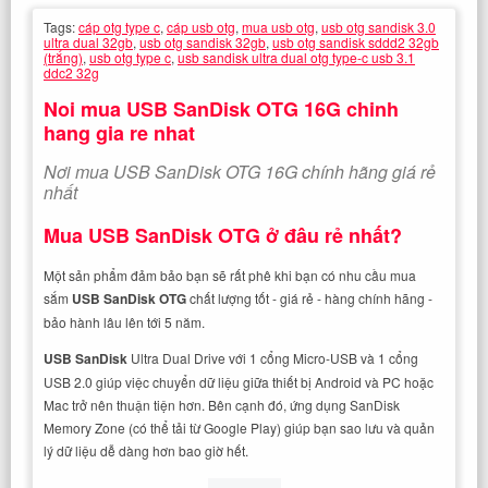
Tags:
cáp otg type c
,
cáp usb otg
,
mua usb otg
,
usb otg sandisk 3.0
ultra dual 32gb
,
usb otg sandisk 32gb
,
usb otg sandisk sddd2 32gb
(trắng)
,
usb otg type c
,
usb sandisk ultra dual otg type-c usb 3.1
ddc2 32g
Noi mua USB SanDisk OTG 16G chinh
hang gia re nhat
Nơi mua USB SanDisk OTG 16G chính hãng giá rẻ
nhất
Mua
USB SanDisk OTG
ở đâu rẻ nhất?
Một sản phẩm đảm bảo bạn sẽ rất phê khi bạn có nhu cầu mua
sắm
USB SanDisk OTG
chất lượng tốt - giá rẻ - hàng chính hãng -
bảo hành lâu lên tới 5 năm.
USB SanDisk
Ultra Dual Drive với 1 cổng Micro-USB và 1 cổng
USB 2.0 giúp việc chuyển dữ liệu giữa thiết bị Android và PC hoặc
Mac trở nên thuận tiện hơn. Bên cạnh đó, ứng dụng SanDisk
Memory Zone (có thể tải từ Google Play) giúp bạn sao lưu và quản
lý dữ liệu dễ dàng hơn bao giờ hết.