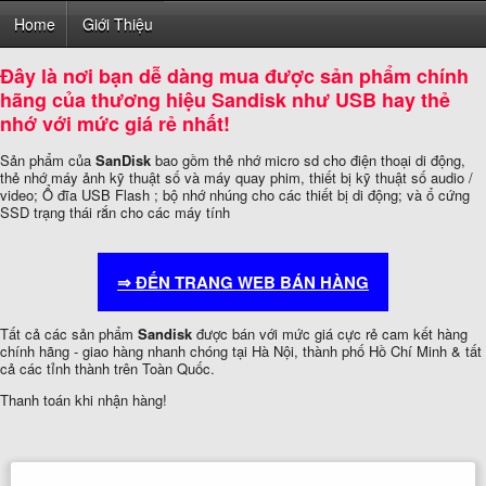
Home
Giới Thiệu
Đây là nơi bạn dễ dàng mua được sản phẩm chính
hãng của thương hiệu
Sandisk
như USB hay thẻ
nhớ với mức giá rẻ nhất!
Sản phẩm của
SanDisk
bao gồm thẻ nhớ micro sd cho điện thoại di động,
thẻ nhớ máy ảnh kỹ thuật số và máy quay phim, thiết bị kỹ thuật số audio /
video; Ổ đĩa USB Flash ; bộ nhớ nhúng cho các thiết bị di động; và ổ cứng
SSD trạng thái rắn cho các máy tính
⇒ ĐẾN TRANG WEB BÁN HÀNG
Tất cả các sản phẩm
Sandisk
được bán với mức giá cực rẻ cam kết hàng
chính hãng - giao hàng nhanh chóng tại Hà Nội, thành phố Hồ Chí Minh & tất
cả các tỉnh thành trên Toàn Quốc.
Thanh toán khi nhận hàng!